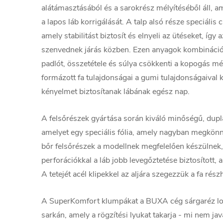
alátámasztásából és a sarokrész mélyítéséből áll, ami 
a lapos láb korrigálását. A talp alsó része speciális
amely stabilitást biztosít és elnyeli az ütéseket, így 
szenvednek járás közben. Ezen anyagok kombinációja
padlót, összetétele és súlya csökkenti a kopogás mé
formázott fa tulajdonságai a gumi tulajdonságaival
kényelmet biztosítanak lábának egész nap.
A felsőrészek gyártása során kiváló minőségű, dupl
amelyet egy speciális fólia, amely nagyban megkönnyít
bőr felsőrészek a modellnek megfelelően készülnek, 
perforációkkal a láb jobb levegőztetése biztosított, 
A tetejét acél klipekkel az aljára szegezzük a fa rész
A SuperKomfort klumpákat a BUXA cég sárgaréz logó
sarkán, amely a rögzítési lyukat takarja - mi nem java