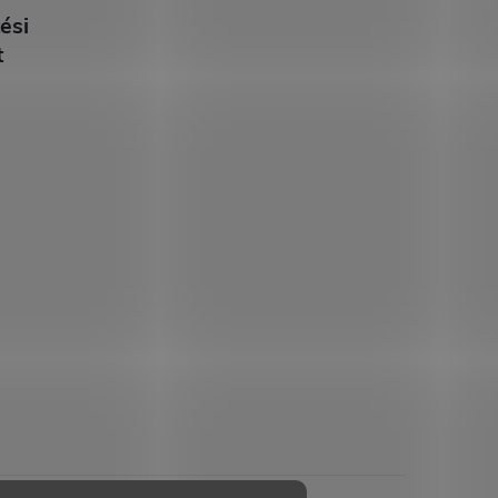
ési
t