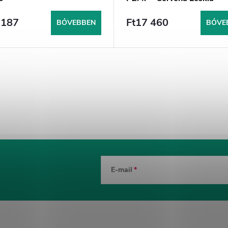
 187
Ft17 460
BŐVEBBEN
BŐVE
E-mail