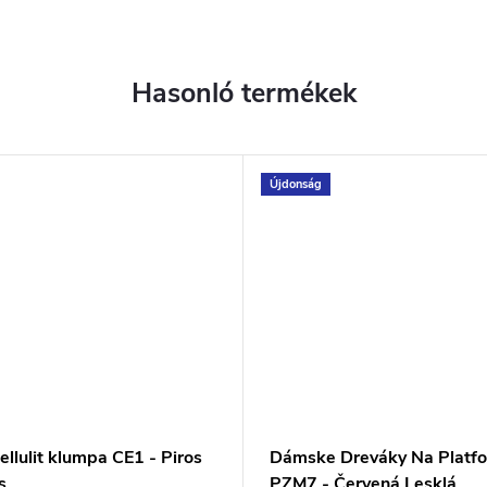
Újdonság
ellulit klumpa CE1 - Piros
Dámske Dreváky Na Platf
s
PZM7 - Červená Lesklá