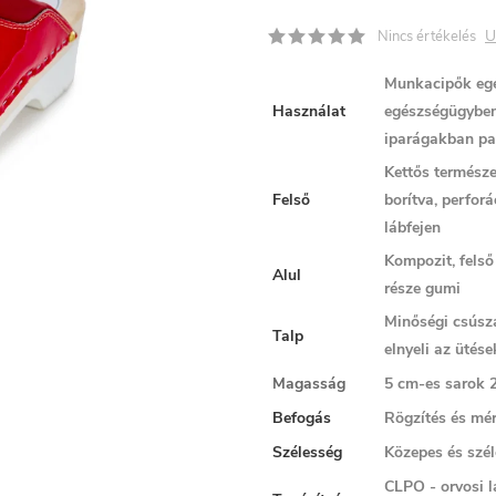
U
Nincs értékelés
Munkacipők egé
Használat
egészségügyben
iparágakban pa
Kettős természet
Felső
borítva, perforá
lábfejen
Kompozit, felső
Alul
része gumi
Minőségi csúszá
Talp
elnyeli az ütése
Magasság
5 cm-es sarok 
Befogás
Rögzítés és mé
Szélesség
Közepes és szél
CLPO - orvosi l