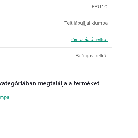
FPU10
Telt lábujjjal klumpa
Perforáció nélkül
Befogás nélkül
kategóriában megtalálja a terméket
lumpa