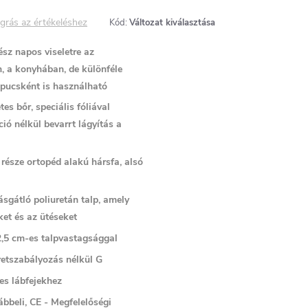
grás az értékeléshez
Kód:
Változat kiválasztása
sz napos viseletre az
, a konyhában, de különféle
pucsként is használható
es bőr, speciális fóliával
ció nélkül bevarrt lágyítás a
 része ortopéd alakú hársfa, alsó
sgátló poliuretán talp, amely
ket és az ütéseket
2,5 cm-es talpvastagsággal
retszabályozás nélkül G
es lábfejekhez
ábbeli, CE - Megfelelőségi