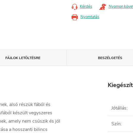
Kérdés
Nyomon köve
Nyomtatás
FÁJLOK LETÖLTÉSRE
BESZÉLGETÉS
Kiegészí
ek, alsó részük fából és
Jótállás
:
rsfából készült vegyszeres
eznek, amely nem csúszik és jól
Szín
:
zása a hosszanti bilincs