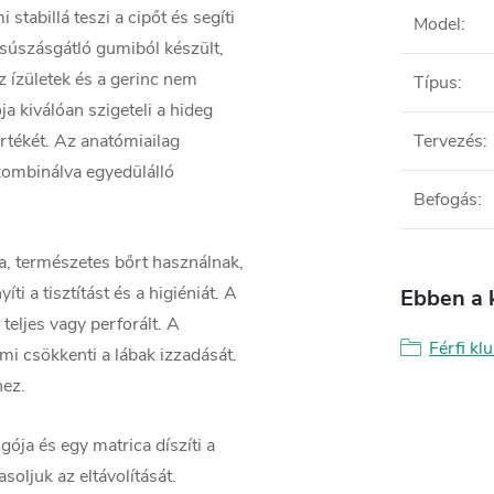
stabillá teszi a cipőt és segíti
Model
:
 csúszásgátló gumiból készült,
az ízületek és a gerinc nem
Típus
:
 kiválóan szigeteli a hideg
rtékét. Az anatómiailag
Tervezés
:
 kombinálva egyedülálló
Befogás
:
a, természetes bőrt használnak,
i a tisztítást és a higiéniát. A
Ebben a 
teljes vagy perforált. A
Férfi k
ami csökkenti a lábak izzadását.
hez.
ja és egy matrica díszíti a
soljuk az eltávolítását.