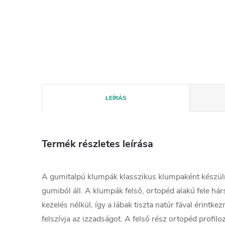
LEÍRÁS
Termék részletes leírása
A gumitalpú klumpák klasszikus klumpaként készüln
gumiból áll. A klumpák felső, ortopéd alakú fele há
kezelés nélkül, így a lábak tiszta natúr fával érintk
felszívja az izzadságot. A felső rész ortopéd profilo