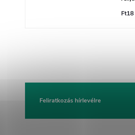
Ft18
Feliratkozás hírlevélre
L
á
b
l