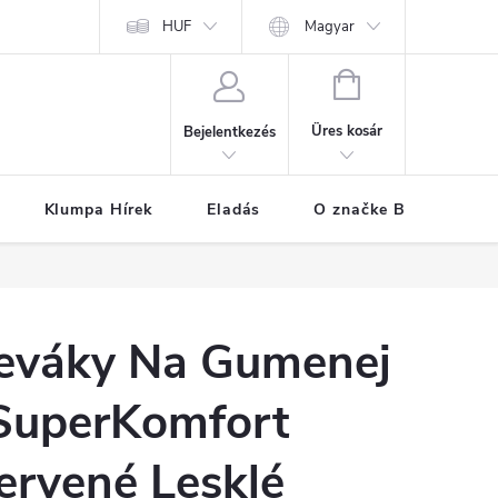
k
Áruszállítás
A személyes adatok védelmének feltételei
HUF
Magyar
Hogya
KOSÁR
Üres kosár
Bejelentkezés
Klumpa Hírek
Eladás
O značke BUXA
eváky Na Gumenej
SuperKomfort
ervené Lesklé