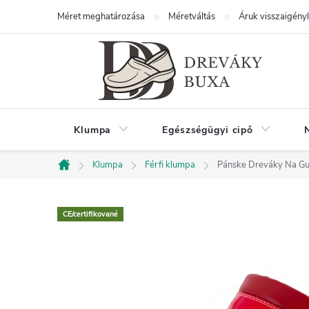
Ugrás
Méret meghatározása
Méretváltás
Áruk visszaigény
a
fő
tartalomhoz
Klumpa
Egészségügyi cipő
Klumpa
Férfi klumpa
Pánske Dreváky Na Gu
Kezdőlap
CE/certifikované