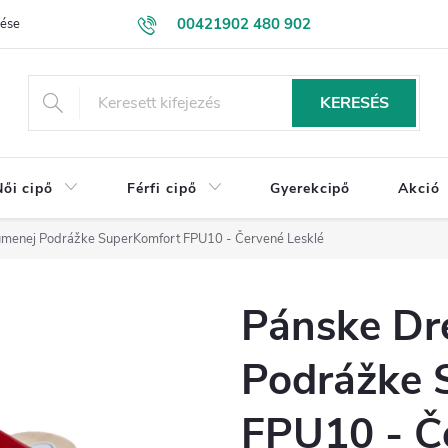
00421902 480 902
lése
Kapcsolatba lépni
NAGYKERESKEDELEM
Üzleti feltétele
eshop@drevakybuxa.sk
KERESÉS
Női cipő
Férfi cipő
Gyerekcipő
Akció
menej Podrážke SuperKomfort FPU10 - Červené Lesklé
Pánske Dr
Podrážke 
FPU10 - Č