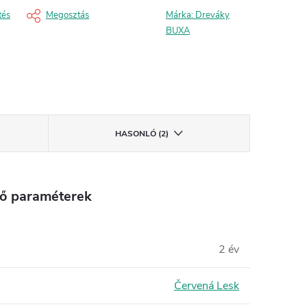
tés
Megosztás
Márka:
Dreváky
BUXA
HASONLÓ (2)
tő paraméterek
2 év
Červená Lesk