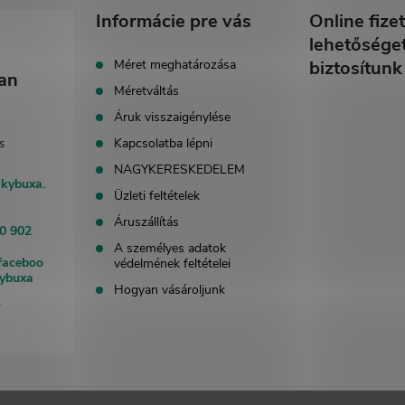
Informácie pre vás
Online fizet
lehetősége
Méret meghatározása
biztosítunk
Méretváltás
Áruk visszaigénylése
Kapcsolatba lépni
NAGYKERESKEDELEM
akybuxa.
Üzleti feltételek
Áruszállítás
0 902
A személyes adatok
faceboo
védelmének feltételei
kybuxa
Hogyan vásároljunk