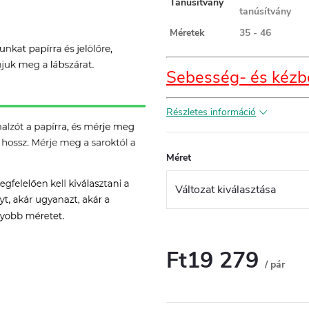
Tanúsítvány
tanúsítvány
Méretek
35 - 46
Sebesség- és kézbe
Részletes információ
Méret
Ft19 279
/ pár
Egységár: