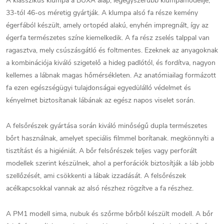
A klasszikus klumpa a BUXA alap, legegyszerűbb klumpamodellje,
33-tól 46-os méretig gyártják. A klumpa alsó fa része kemény
égerfából készült, amely ortopéd alakú, enyhén impregnált, így az
égerfa természetes színe kiemelkedik. A fa rész zselés talppal van
ragasztva, mely csúszásgátló és foltmentes. Ezeknek az anyagoknak
a kombinációja kiváló szigetelő a hideg padlótól, és fordítva, nagyon
kellemes a lábnak magas hőmérsékleten. Az anatómiailag formázott
fa ezen egészségügyi tulajdonságai egyedülálló védelmet és
kényelmet biztosítanak lábának az egész napos viselet során.
A felsőrészek gyártása során kiváló minőségű dupla természetes
bőrt használnak, amelyet speciális filmmel borítanak. megkönnyíti a
tisztítást és a higiéniát. A bőr felsőrészek teljes vagy perforált
modellek szerint készülnek, ahol a perforációk biztosítják a láb jobb
szellőzését, ami csökkenti a lábak izzadását. A felsőrészek
acélkapcsokkal vannak az alsó részhez rögzítve a fa részhez.
A PM1 modell sima, nubuk és szőrme bőrből készült modell. A bőr