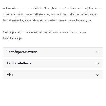
A bőr rész - az F modelleknél enyhén trapéz alakú a hüvelykujj és az
ujjak számára megemelt résszel, míg a P modelleknél a félköríves
talpat másolja, és a lábujjak területén nem emelkedik annyira.
Gél talp - az F modelleknél vastagabb, jobb anti- csúszás
tulajdonságai
Termékparaméterek
Fájlok letöltésre
Vita