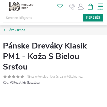
Ugrás
KOSÁR
a
fő
KERESÉS
tartalomhoz
Férfi klumpa
Pánske Dreváky Klasik
PM1 - Koža S Bielou
Srsťou
Ugrás az értékeléshez
Nincs értékelés
Kód:
Változat kiválasztása