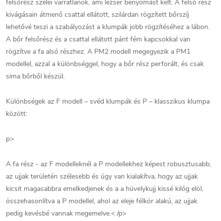
felsőrész szélei varratlanok, ami lezser benyomást kelt. A felső rész
kivágásain átmenő csattal ellátott, szilárdan rögzített bőrszíj
lehetővé teszi a szabályozást a klumpák jobb rögzítéséhez a lábon.
A bőr felsőrész és a csattal ellátott pánt fém kapcsokkal van
rögzítve a fa alsó részhez. A PM2 modell megegyezik a PM1
modellel, azzal a különbséggel, hogy a bőr rész perforált, és csak
sima bőrből készül.
Különbségek az F modell – svéd klumpák és P – klasszikus klumpa
között:
p>
A fa rész - az F modelleknél a P modellekhez képest robusztusabb,
az ujjak területén szélesebb és úgy van kialakítva, hogy az ujjak
kicsit magasabbra emelkedjenek és a a hüvelykujj kissé kilóg elöl,
összehasonlítva a P modellel, ahol az eleje félkör alakú, az ujjak
pedig kevésbé vannak megemelve.< /p>