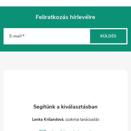
Feliratkozás hírlevélre
L
á
E-mail
KÜLDÉS
b
l
é
c
Lenka Krišandová