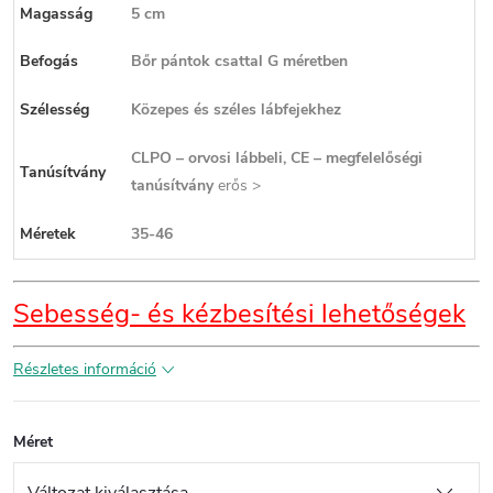
Magasság
5 cm
Befogás
Bőr pántok csattal G méretben
Szélesség
Közepes és széles lábfejekhez
CLPO – orvosi lábbeli, CE – megfelelőségi
Tanúsítvány
tanúsítvány
erős >
Méretek
35-46
Sebesség- és kézbesítési lehetőségek
Részletes információ
Méret