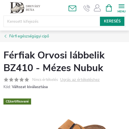
Ugrás
KOSÁR
a
fő
KERESÉS
tartalomhoz
Férfi egészségügyi cipő
Férfiak Orvosi lábbelik
BZ410 - Mézes Nubuk
Ugrás az értékeléshez
Nincs értékelés
Kód:
Változat kiválasztása
CE/certifikované