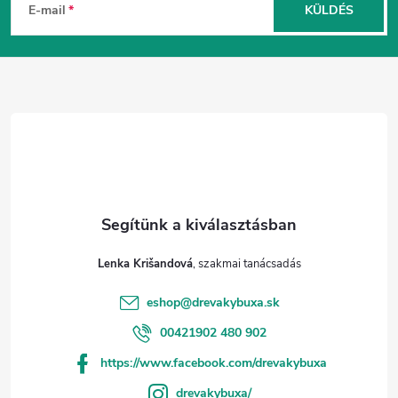
á
E-mail
KÜLDÉS
b
l
é
c
Lenka Krišandová
eshop
@
drevakybuxa.sk
00421902 480 902
https://www.facebook.com/drevakybuxa
drevakybuxa/