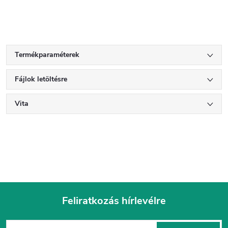
Termékparaméterek
Fájlok letöltésre
Vita
Feliratkozás hírlevélre
L