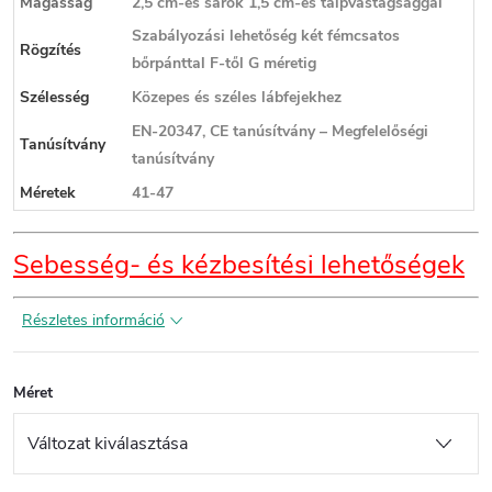
Magasság
2,5 cm-es sarok 1,5 cm-es talpvastagsággal
Szabályozási lehetőség két fémcsatos
Rögzítés
bőrpánttal F-től G méretig
Szélesség
Közepes és széles lábfejekhez
EN-20347, CE tanúsítvány – Megfelelőségi
Tanúsítvány
tanúsítvány
Méretek
41-47
Sebesség- és kézbesítési lehetőségek
Részletes információ
Méret