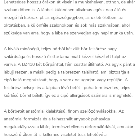
Lehetséges hosszú órákon át viselni a munkahelyen, otthon, de akár
szabadidőben is. A lábbeli különösen alkalmas egész nap álló és
mozgó férfiaknak, pl. az egészségügyben, az üzleti életben, az
oktatásban, a különféle szalonokban és sok más szakmában, ahol
szüksége van arra, hogy a lába ne szenvedjen egy napi munka után.
A kiváló minőségű, teljes bőrből készült bőr felsőrész nagy
szilárdsága és hosszú élettartama miatt kézzel készített.talphoz
varrva. A BZ410 két bőrpánttal, fém csattal állítható. Az egyik pánt a
lábujj részen, a másik pedig a talprészen található, ami biztosítja a
cipő kellő meghúzását, hogy a sarok ne ugorjon vagy repüljön. A
felsőrész belseje és a talpban lévő betét puha természetes, teljes
kiőrlésű bőrrel bélelt, így ez a cipő allergiások számára is megfelelő.
A bőrbetét anatómiai kialakítású, finom szellőzőnyílásokkal. Az
anatómiai formázás és a felhasznált anyagok puhasága
megakadályozza a lábfej természetellenes deformálódását, ami akár
hosszú órákon át is kellemes viseletet tesz lehetővé a