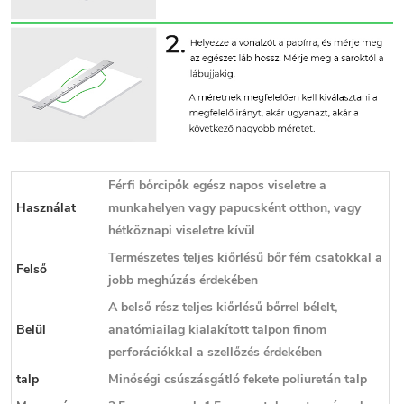
Férfi bőrcipők egész napos viseletre a
Használat
munkahelyen vagy papucsként otthon, vagy
hétköznapi viseletre kívül
Természetes teljes kiőrlésű bőr fém csatokkal a
Felső
jobb meghúzás érdekében
A belső rész teljes kiőrlésű bőrrel bélelt,
Belül
anatómiailag kialakított talpon finom
perforációkkal a szellőzés érdekében
talp
Minőségi csúszásgátló fekete poliuretán talp