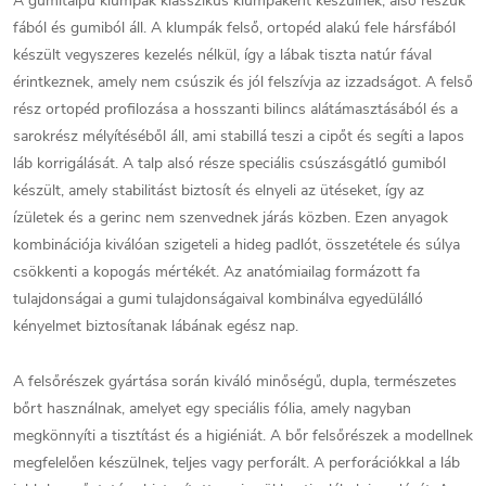
A gumitalpú klumpák klasszikus klumpaként készülnek, alsó részük
fából és gumiból áll. A klumpák felső, ortopéd alakú fele hársfából
készült vegyszeres kezelés nélkül, így a lábak tiszta natúr fával
érintkeznek, amely nem csúszik és jól felszívja az izzadságot. A felső
rész ortopéd profilozása a hosszanti bilincs alátámasztásából és a
sarokrész mélyítéséből áll, ami stabillá teszi a cipőt és segíti a lapos
láb korrigálását. A talp alsó része speciális csúszásgátló gumiból
készült, amely stabilitást biztosít és elnyeli az ütéseket, így az
ízületek és a gerinc nem szenvednek járás közben. Ezen anyagok
kombinációja kiválóan szigeteli a hideg padlót, összetétele és súlya
csökkenti a kopogás mértékét. Az anatómiailag formázott fa
tulajdonságai a gumi tulajdonságaival kombinálva egyedülálló
kényelmet biztosítanak lábának egész nap.
A felsőrészek gyártása során kiváló minőségű, dupla, természetes
bőrt használnak, amelyet egy speciális fólia, amely nagyban
megkönnyíti a tisztítást és a higiéniát. A bőr felsőrészek a modellnek
megfelelően készülnek, teljes vagy perforált. A perforációkkal a láb