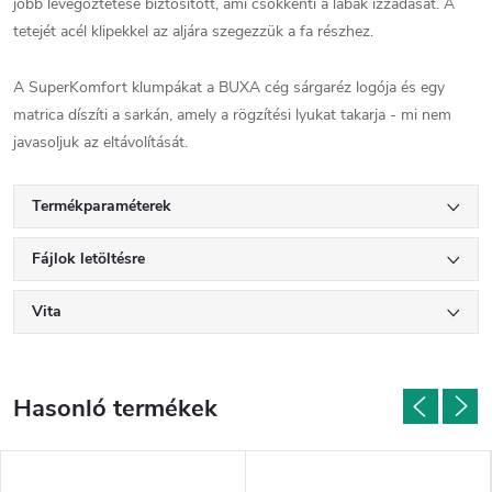
jobb levegőztetése biztosított, ami csökkenti a lábak izzadását. A
tetejét acél klipekkel az aljára szegezzük a fa részhez.
A SuperKomfort klumpákat a BUXA cég sárgaréz logója és egy
matrica díszíti a sarkán, amely a rögzítési lyukat takarja - mi nem
javasoljuk az eltávolítását.
Termékparaméterek
Fájlok letöltésre
Vita