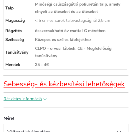
Minőségi csúszásgátló poliuretán talp, amely
Talp
elnyeli az ütéseket és az ütéseket
Magasság
< 5 cm-es sarok talpvastagságnál 2,5 cm
Rögzítés
összecsukható öv csattal G méretben
Szélesség
Közepes és széles lábfejekhez
CLPO - orvosi lábbeli, CE - Megfelelőségi
Tanúsítvány
tanúsítvány
Méretek
35 - 46
Sebesség- és kézbesítési lehetőségek
Részletes információ
Méret