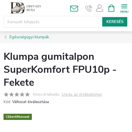
Ugrás
KOSÁR
a
fő
KERESÉS
tartalomhoz
Egészségügyi klumpák
Klumpa gumitalpon
SuperKomfort FPU10p -
Fekete
Ugrás az értékeléshez
Nincs értékelés
Kód:
Változat kiválasztása
CE/certifikované