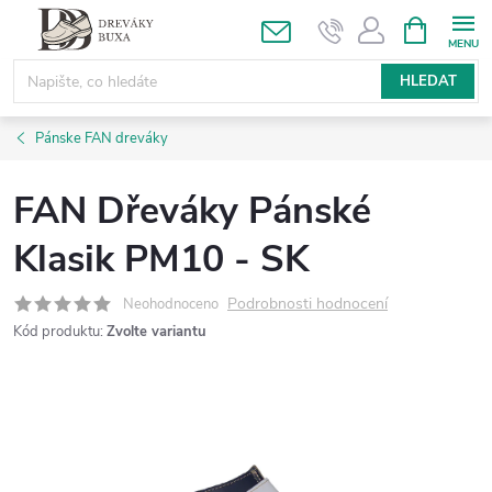
Přejít
NÁKUPNÍ
KOŠÍK
na
obsah
HLEDAT
Pánske FAN dreváky
FAN Dřeváky Pánské
Klasik PM10 - SK
Podrobnosti hodnocení
Neohodnoceno
Kód produktu:
Zvolte variantu