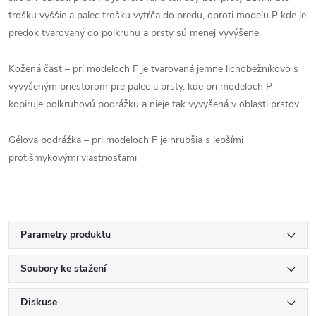
trošku vyššie a palec trošku vytŕča do predu, oproti modelu P kde je
predok tvarovaný do polkruhu a prsty sú menej vyvýšene.
Kožená časť – pri modeloch F je tvarovaná jemne lichobežníkovo s
vyvyšeným priestorom pre palec a prsty, kde pri modeloch P
kopiruje polkruhovú podrážku a nieje tak vyvyšená v oblasti prstov.
Gélova podrážka – pri modeloch F je hrubšia s lepšími
protišmykovými vlastnosťami
Parametry produktu
Soubory ke stažení
Diskuse