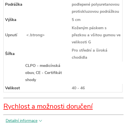
Podrážka
podlepené polyuretanovou
protiskluzovou podrážkou
Výška
5 cm
Koženým páskem s
Upnutí
< /strong>
přezkou a všitou gumou ve
velikosti G
Pro střední a široká
Šířka
chodidla
CLPO - medicínská
obuv, CE - Certifikát
shody
Velikost
40 - 46
Rychlost a možnosti doručení
Detailní informace