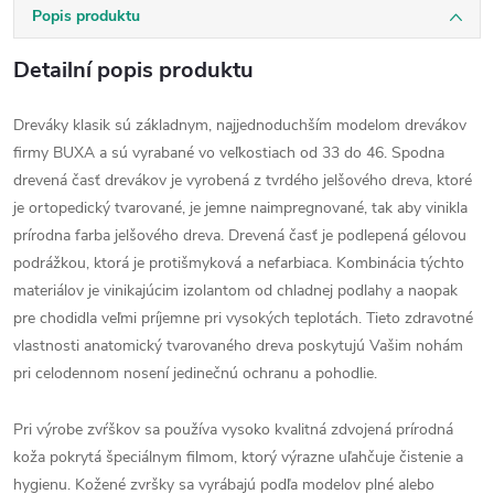
Popis produktu
Detailní popis produktu
Dreváky klasik sú základnym, najjednoduchším modelom drevákov
firmy BUXA a sú vyrabané vo veľkostiach od 33 do 46. Spodna
drevená časť drevákov je vyrobená z tvrdého jelšového dreva, ktoré
je ortopedický tvarované, je jemne naimpregnované, tak aby vinikla
prírodna farba jelšového dreva. Drevená časť je podlepená gélovou
podrážkou, ktorá je protišmyková a nefarbiaca. Kombinácia týchto
materiálov je vinikajúcim izolantom od chladnej podlahy a naopak
pre chodidla veľmi príjemne pri vysokých teplotách. Tieto zdravotné
vlastnosti anatomický tvarovaného dreva poskytujú Vašim nohám
pri celodennom nosení jedinečnú ochranu a pohodlie.
Pri výrobe zvŕškov sa používa vysoko kvalitná zdvojená prírodná
koža pokrytá špeciálnym filmom, ktorý výrazne uľahčuje čistenie a
hygienu. Kožené zvršky sa vyrábajú podľa modelov plné alebo