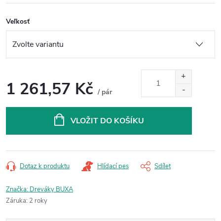
Veľkosť
1 261,57 Kč
/ pár
Měrná
cena:
VLOŽIT DO KOŠÍKU
Dotaz k produktu
Hlídací pes
Sdílet
Značka:
Dreváky BUXA
Záruka
:
2 roky