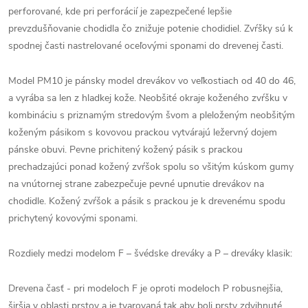
perforované, kde pri perforácií je zapezpečené lepšie
prevzdušňovanie chodidla čo znižuje potenie chodidiel. Zvŕšky sú k
spodnej časti nastrelované oceľovými sponami do drevenej časti.
Model PM10 je pánsky model drevákov vo veľkostiach od 40 do 46,
a vyrába sa len z hladkej kože. Neobšité okraje koženého zvŕšku v
kombináciu s priznamým stredovým švom a pleloženým neobšitým
koženým pásikom s kovovou prackou vytvárajú ležervný dojem
pánske obuvi. Pevne prichitený kožený pásik s prackou
prechadzajúci ponad kožený zvŕšok spolu so všitým kúskom gumy
na vnútornej strane zabezpečuje pevné upnutie drevákov na
chodidle. Kožený zvŕšok a pásik s prackou je k drevenému spodu
prichytený kovovými sponami.
Rozdiely medzi modelom F – švédske dreváky a P – dreváky klasik:
Drevena časť - pri modeloch F je oproti modeloch P robusnejšia,
širšia v oblasti prstov a je tvarovaná tak aby boli prsty zdvihnuté