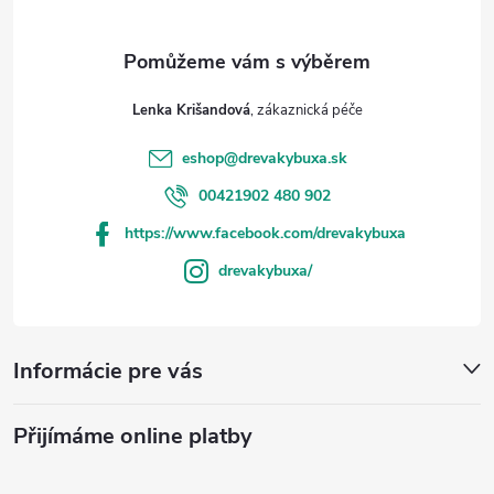
Lenka Krišandová
eshop
@
drevakybuxa.sk
00421902 480 902
https://www.facebook.com/drevakybuxa
drevakybuxa/
Informácie pre vás
Přijímáme online platby