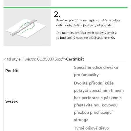
< td style="width: 61.859375px;">
Certifikát
Speciální edice dřeváků
Použití
pro fanoušky
Dvojitá přírodní kůže
pokrytá speciálním filmem
bez perforace s páskem s
Svršek
přestavitelnou kovovou
přezkou procházející
strong>
Tvrdé olšové dřevo