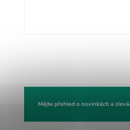
Mějte přehled o novinkách
a slevá
Z
á
p