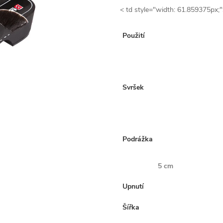
< td style="width: 61.859375px;
Použití
Svršek
Podrážka
5 cm
Upnutí
Šířka