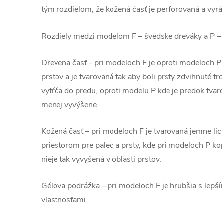
tým rozdielom, že kožená časť je perforovaná a vyráb
Rozdiely medzi modelom F – švédske dreváky a P – 
Drevena časť - pri modeloch F je oproti modeloch P r
prstov a je tvarovaná tak aby boli prsty zdvihnuté tr
vytŕča do predu, oproti modelu P kde je predok tvar
menej vyvýšene.
Kožená časť – pri modeloch F je tvarovaná jemne l
priestorom pre palec a prsty, kde pri modeloch P k
nieje tak vyvyšená v oblasti prstov.
Gélova podrážka – pri modeloch F je hrubšia s lep
vlastnosťami