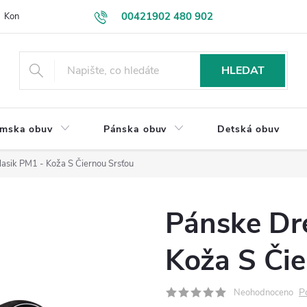
00421902 480 902
Kontakt
VEĽKOOBCHOD
Obchodní podmínky
Dodání zboží
eshop@drevakybuxa.sk
HLEDAT
mska obuv
Pánska obuv
Detská obuv
asik PM1 - Koža S Čiernou Srsťou
Pánske Dr
Koža S Čie
P
Neohodnoceno