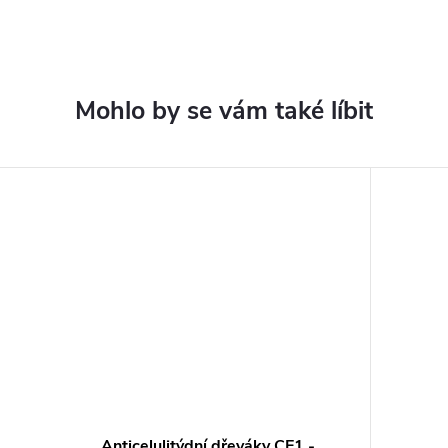
Anticelulitýdní dřeváky CE1 -