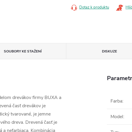
Dotaz k produktu
Hlí
SOUBORY KE STAŽENÍ
DISKUZE
Parametr
delom drevákov firmy BUXA a
Farba
:
evená časť drevákov je
dický tvarované, je jemne
Model
:
ového dreva. Drevená časť je
á a nefarbiaca. Kombinácia