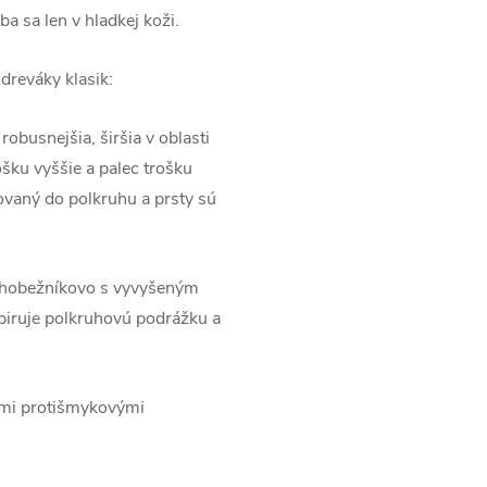
a sa len v hladkej koži.
dreváky klasik:
obusnejšia, širšia v oblasti
ošku vyššie a palec trošku
ovaný do polkruhu a prsty sú
ichobežníkovo s vyvyšeným
opiruje polkruhovú podrážku a
šími protišmykovými