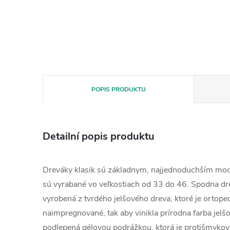
POPIS PRODUKTU
Detailní popis produktu
Dreváky klasik sú základnym, najjednoduchším mo
sú vyrabané vo veľkostiach od 33 do 46. Spodna dr
vyrobená z tvrdého jelšového dreva, ktoré je ortope
naimpregnované, tak aby vinikla prírodna farba jelš
podlepená gélovou podrážkou, ktorá je protišmykov