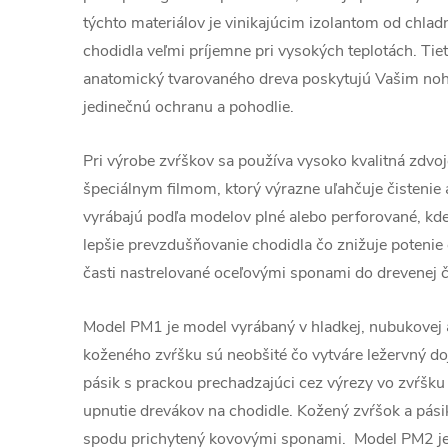
týchto materiálov je vinikajúcim izolantom od chlad
chodidla veľmi príjemne pri vysokých teplotách. Tie
anatomický tvarovaného dreva poskytujú Vašim no
jedinečnú ochranu a pohodlie.
Pri výrobe zvŕškov sa používa vysoko kvalitná zdvo
špeciálnym filmom, ktorý výrazne uľahčuje čistenie
vyrábajú podľa modelov plné alebo perforované, kde
lepšie prevzdušňovanie chodidla čo znižuje potenie 
časti nastrelované oceľovými sponami do drevenej č
Model PM1 je model vyrábaný v hladkej, nubukovej 
koženého zvŕšku sú neobšité čo vytváre ležervný d
pásik s prackou prechadzajúci cez výrezy vo zvŕšku
upnutie drevákov na chodidle. Kožený zvŕšok a pási
spodu prichytený kovovými sponami. Model PM2 je