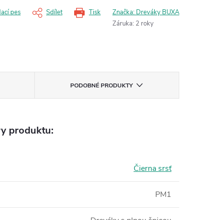
dací pes
Sdílet
Tisk
Značka:
Dreváky BUXA
Záruka
:
2 roky
PODOBNÉ PRODUKTY
y produktu:
Čierna srsť
PM1