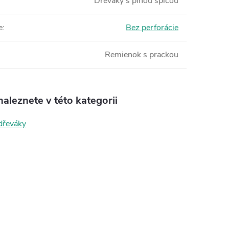
Dreváky s plnou špicou
e
:
Bez perforácie
Remienok s prackou
aleznete v této kategorii
dřeváky