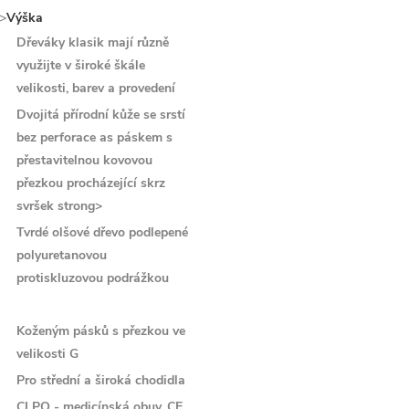
">
Výška
Dřeváky klasik mají různě
využijte v široké škále
velikosti, barev a provedení
Dvojitá přírodní kůže se srstí
bez perforace as páskem s
přestavitelnou kovovou
přezkou procházející skrz
svršek strong>
Tvrdé olšové dřevo podlepené
polyuretanovou
protiskluzovou podrážkou
Koženým pásků s přezkou ve
velikosti G
Pro střední a široká chodidla
CLPO - medicínská obuv, CE