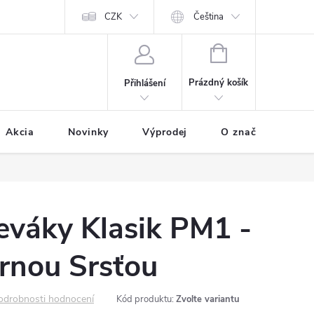
Ochrana osobních údajů
CZK
Ako nakupovat
Čeština
NÁKUPNÍ
KOŠÍK
Prázdný košík
Přihlášení
Akcia
Novinky
Výprodej
O značke BUXA
eváky Klasik PM1 -
rnou Srsťou
odrobnosti hodnocení
Kód produktu:
Zvolte variantu