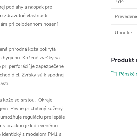
Typ
:
nej podlahy a naopak pre
to zdravotné vlastnosti
Prevedeni
hám pri celodennom nosení
Upnutie
:
jená prírodná koža pokrytá
 a hygienu. Kožené zvršky sa
Produkt n
 pri perforácií je zapezpečené
Pánské 
chodidiel. Zvŕšky sú k spodnej
asti.
a kože so srsťou. Okraje
ojem. Pevne prichitený kožený
 umožňuje reguláciu pre lepšie
k s prackou je k drevenému
 identický s modelom PM1 s