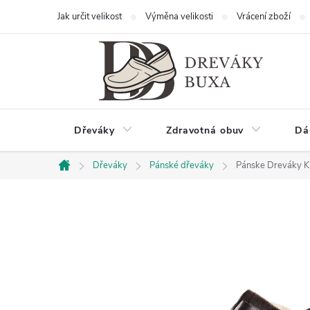
Přejít
Jak určit velikost
Výměna velikosti
Vrácení zboží
na
obsah
Dřeváky
Zdravotná obuv
Dá
Dřeváky
Pánské dřeváky
Pánske Dreváky Kl
Domů