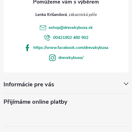
Lenka Krišandová
eshop
@
drevakybuxa.sk
00421902 480 902
https://www.facebook.com/drevakybuxa
drevakybuxa/
Informácie pre vás
Přijímáme online platby