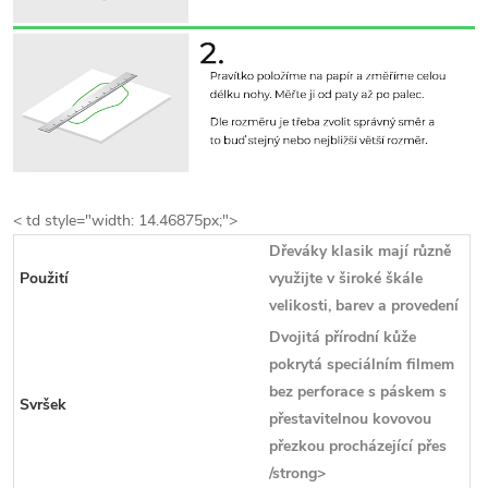
< td style="width: 14.46875px;">
Dřeváky klasik mají různě
Použití
využijte v široké škále
velikosti, barev a provedení
Dvojitá přírodní kůže
pokrytá speciálním filmem
bez perforace s páskem s
Svršek
přestavitelnou kovovou
přezkou procházející přes
/strong>