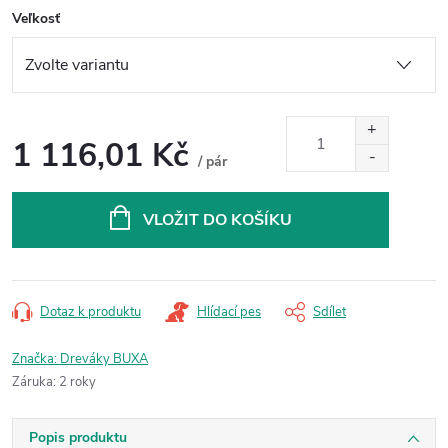
Veľkosť
1 116,01 Kč
/ pár
Měrná
cena:
VLOŽIT DO KOŠÍKU
Dotaz k produktu
Hlídací pes
Sdílet
Značka:
Dreváky BUXA
Záruka
:
2 roky
Popis produktu