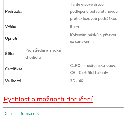
Tvrdé olšové dřevo
Podrážka
podlepené polyuretanovou
protiskluzovou podrážkou
Výška
5 cm
Koženým pásků s přezkou
Upnutí
ve velikosti G
Pro střední a široká
Šířka
chodidla
CLPO - medicínská obuv,
Certifikát
CE - Certifikát shody
Velikosti
35 - 46
Rychlost a možnosti doručení
Detailní informace