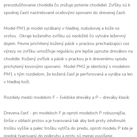
prevzdušňovanie chodidla čo znižuje potenie chodidiel. Zvŕšky sú k
spodnej časti nastrelované oceľovými sponami do drevenej časti.
Model PM1 je model vyrábaný v hladkej, nubukovej a kože so
srsťou. Okraje koženého zvŕšku sú neobšité čo vytváre ležervný
dojem. Pevne prichitený kožený pásik s prackou prechadzajúci cez
výrezy vo zvŕšku umožňuje reguláciu pre lepšie upnutie drevákov na
chodidle. Kožený zvŕšok a pásik s prackou je k drevenému spodu
prichytený kovovými sponami. Model PM2 je identický s modelom
PM1 s tým rozdielom, že kožená časť je perforovaná a vyrába sa len
v hladkej koži.
Rozdiely medzi modelom F – švédske dreváky a P – dreváky klasik:
Drevena časť - pri modeloch F je oproti modeloch P robusnejšia,
širšia v oblasti prstov a je tvarovaná tak aby boli prsty zdvihnuté
trošku vyššie a palec trošku vytŕča do predu, oproti modelu P kde je
predok tvarovaný do polkruhu a prsty sú menej vyvýšene.