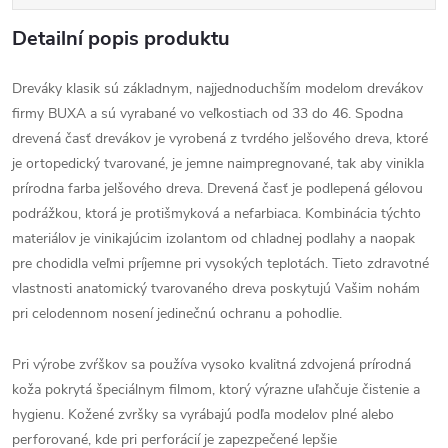
Detailní popis produktu
Dreváky klasik sú základnym, najjednoduchším modelom drevákov
firmy BUXA a sú vyrabané vo veľkostiach od 33 do 46. Spodna
drevená časť drevákov je vyrobená z tvrdého jelšového dreva, ktoré
je ortopedický tvarované, je jemne naimpregnované, tak aby vinikla
prírodna farba jelšového dreva. Drevená časť je podlepená gélovou
podrážkou, ktorá je protišmyková a nefarbiaca. Kombinácia týchto
materiálov je vinikajúcim izolantom od chladnej podlahy a naopak
pre chodidla veľmi príjemne pri vysokých teplotách. Tieto zdravotné
vlastnosti anatomický tvarovaného dreva poskytujú Vašim nohám
pri celodennom nosení jedinečnú ochranu a pohodlie.
Pri výrobe zvŕškov sa používa vysoko kvalitná zdvojená prírodná
koža pokrytá špeciálnym filmom, ktorý výrazne uľahčuje čistenie a
hygienu. Kožené zvršky sa vyrábajú podľa modelov plné alebo
perforované, kde pri perforácií je zapezpečené lepšie