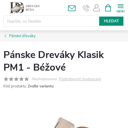
Přejít
NÁKUPNÍ
KOŠÍK
na
obsah
HLEDAT
Pánské dřeváky
Pánske Dreváky Klasik
PM1 - Béžové
Podrobnosti hodnocení
Neohodnoceno
Kód produktu:
Zvolte variantu