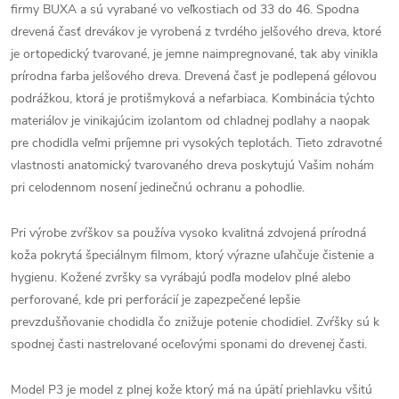
firmy BUXA a sú vyrabané vo veľkostiach od 33 do 46. Spodna
drevená časť drevákov je vyrobená z tvrdého jelšového dreva, ktoré
je ortopedický tvarované, je jemne naimpregnované, tak aby vinikla
prírodna farba jelšového dreva. Drevená časť je podlepená gélovou
podrážkou, ktorá je protišmyková a nefarbiaca. Kombinácia týchto
materiálov je vinikajúcim izolantom od chladnej podlahy a naopak
pre chodidla veľmi príjemne pri vysokých teplotách. Tieto zdravotné
vlastnosti anatomický tvarovaného dreva poskytujú Vašim nohám
pri celodennom nosení jedinečnú ochranu a pohodlie.
Pri výrobe zvŕškov sa používa vysoko kvalitná zdvojená prírodná
koža pokrytá špeciálnym filmom, ktorý výrazne uľahčuje čistenie a
hygienu. Kožené zvršky sa vyrábajú podľa modelov plné alebo
perforované, kde pri perforácií je zapezpečené lepšie
prevzdušňovanie chodidla čo znižuje potenie chodidiel. Zvŕšky sú k
spodnej časti nastrelované oceľovými sponami do drevenej časti.
Model P3 je model z plnej kože ktorý má na úpätí priehlavku všitú