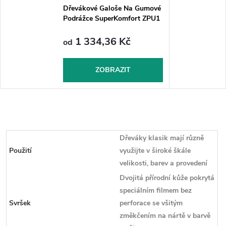
Dřevákové Galoše Na Gumové
Podrážce SuperKomfort ZPU1
- Červené
1 334,36 Kč
od
ZOBRAZIT
Dřeváky klasik mají různě
Použití
využijte v široké škále
velikosti, barev a provedení
Dvojitá přírodní kůže pokrytá
speciálním filmem bez
Svršek
perforace se všitým
změkčením na nártě v barvě