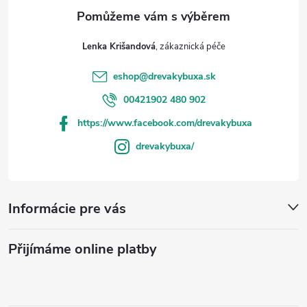
Lenka Krišandová
eshop
@
drevakybuxa.sk
00421902 480 902
https://www.facebook.com/drevakybuxa
drevakybuxa/
Informácie pre vás
Přijímáme online platby