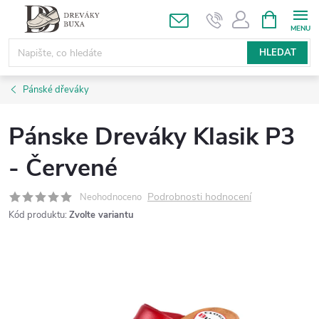
Přejít
NÁKUPNÍ
KOŠÍK
na
obsah
HLEDAT
Pánské dřeváky
Pánske Dreváky Klasik P3
- Červené
Podrobnosti hodnocení
Neohodnoceno
Kód produktu:
Zvolte variantu