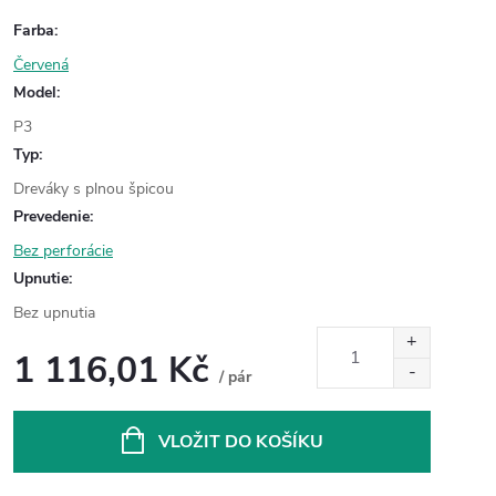
Farba
:
Červená
Model
:
P3
Typ
:
Dreváky s plnou špicou
Prevedenie
:
Bez perforácie
Upnutie
:
Bez upnutia
1 116,01 Kč
/ pár
Měrná
cena:
VLOŽIT DO KOŠÍKU