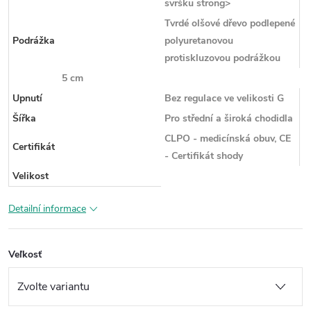
svršku strong>
Tvrdé olšové dřevo podlepené
Podrážka
polyuretanovou
protiskluzovou podrážkou
5 cm
Upnutí
Bez regulace ve velikosti G
Šířka
Pro střední a široká chodidla
CLPO - medicínská obuv, CE
Certifikát
- Certifikát shody
Velikost
Detailní informace
Veľkosť