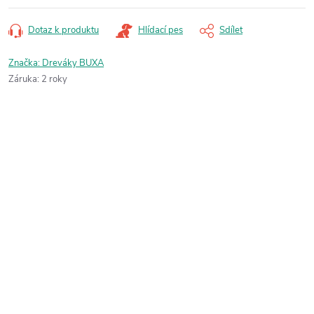
Dotaz k produktu
Hlídací pes
Sdílet
Značka:
Dreváky BUXA
Záruka
:
2 roky
Buďte první, kdo napíše příspěvek k této položce.
Pouze registrovaní uživatelé mohou vkládat příspěvky. Prosím
přihlaste se
nebo se
registrujte
.