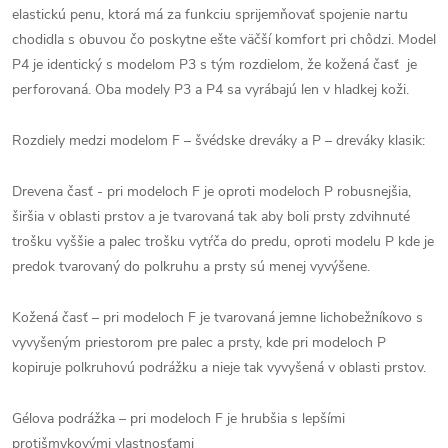
elastickú penu, ktorá má za funkciu sprijemňovať spojenie nartu
chodidla s obuvou čo poskytne ešte väčší komfort pri chôdzi. Model
P4 je identický s modelom P3 s tým rozdielom, že kožená časť je
perforovaná. Oba modely P3 a P4 sa vyrábajú len v hladkej koži.
Rozdiely medzi modelom F – švédske dreváky a P – dreváky klasik:
Drevena časť - pri modeloch F je oproti modeloch P robusnejšia,
širšia v oblasti prstov a je tvarovaná tak aby boli prsty zdvihnuté
trošku vyššie a palec trošku vytŕča do predu, oproti modelu P kde je
predok tvarovaný do polkruhu a prsty sú menej vyvýšene.
Kožená časť – pri modeloch F je tvarovaná jemne lichobežníkovo s
vyvyšeným priestorom pre palec a prsty, kde pri modeloch P
kopiruje polkruhovú podrážku a nieje tak vyvyšená v oblasti prstov.
Gélova podrážka – pri modeloch F je hrubšia s lepšími
protišmykovými vlastnosťami