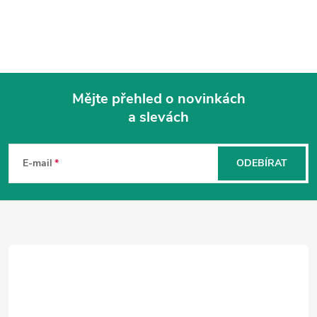
Mějte přehled o novinkách
a slevách
Z
á
p
E-mail
ODEBÍRAT
a
t
í