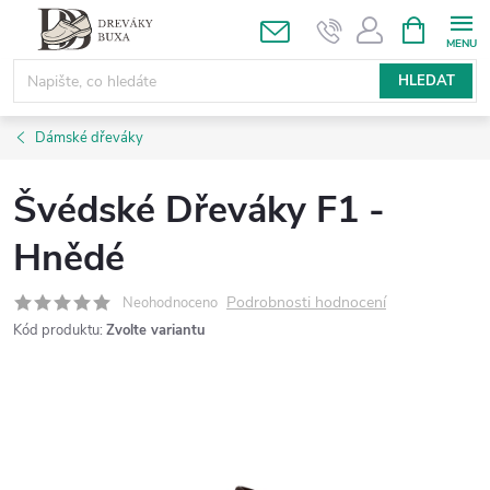
Přejít
NÁKUPNÍ
KOŠÍK
na
obsah
HLEDAT
Dámské dřeváky
Švédské Dřeváky F1 -
Hnědé
Podrobnosti hodnocení
Neohodnoceno
Kód produktu:
Zvolte variantu