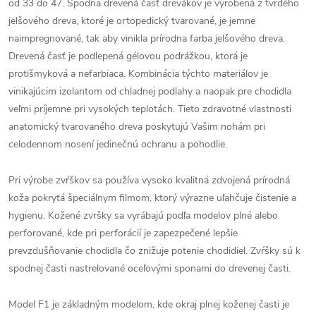
od 33 do 47. Spodna drevená časť drevákov je vyrobená z tvrdého
jelšového dreva, ktoré je ortopedický tvarované, je jemne
naimpregnované, tak aby vinikla prírodna farba jelšového dreva.
Drevená časť je podlepená gélovou podrážkou, ktorá je
protišmyková a nefarbiaca. Kombinácia týchto materiálov je
vinikajúcim izolantom od chladnej podlahy a naopak pre chodidla
veľmi príjemne pri vysokých teplotách. Tieto zdravotné vlastnosti
anatomický tvarovaného dreva poskytujú Vašim nohám pri
celodennom nosení jedinečnú ochranu a pohodlie.
Pri výrobe zvŕškov sa používa vysoko kvalitná zdvojená prírodná
koža pokrytá špeciálnym filmom, ktorý výrazne uľahčuje čistenie a
hygienu. Kožené zvršky sa vyrábajú podľa modelov plné alebo
perforované, kde pri perforácií je zapezpečené lepšie
prevzdušňovanie chodidla čo znižuje potenie chodidiel. Zvŕšky sú k
spodnej časti nastrelované oceľovými sponami do drevenej časti.
Model F1 je základným modelom, kde okraj plnej koženej časti je