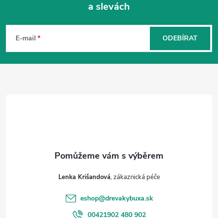
a slevách
Z
á
p
E-mail
ODEBÍRAT
a
t
í
Lenka Krišandová
eshop
@
drevakybuxa.sk
00421902 480 902