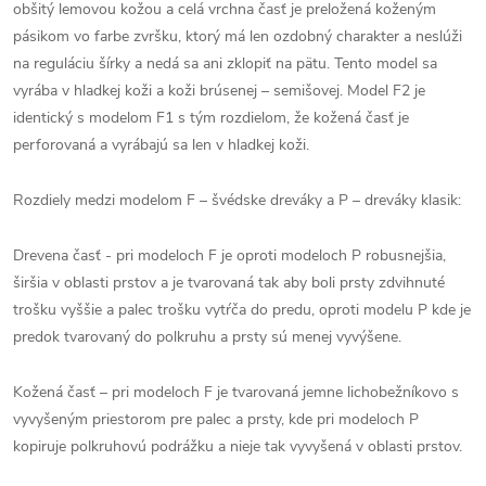
obšitý lemovou kožou a celá vrchna časť je preložená koženým
pásikom vo farbe zvršku, ktorý má len ozdobný charakter a neslúži
na reguláciu šírky a nedá sa ani zklopiť na pätu. Tento model sa
vyrába v hladkej koži a koži brúsenej – semišovej. Model F2 je
identický s modelom F1 s tým rozdielom, že kožená časť je
perforovaná a vyrábajú sa len v hladkej koži.
Rozdiely medzi modelom F – švédske dreváky a P – dreváky klasik:
Drevena časť - pri modeloch F je oproti modeloch P robusnejšia,
širšia v oblasti prstov a je tvarovaná tak aby boli prsty zdvihnuté
trošku vyššie a palec trošku vytŕča do predu, oproti modelu P kde je
predok tvarovaný do polkruhu a prsty sú menej vyvýšene.
Kožená časť – pri modeloch F je tvarovaná jemne lichobežníkovo s
vyvyšeným priestorom pre palec a prsty, kde pri modeloch P
kopiruje polkruhovú podrážku a nieje tak vyvyšená v oblasti prstov.