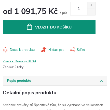
od
1 091,75 Kč
/ pár
Měrná
cena:
VLOŽIT DO KOŠÍKU
Dotaz k produktu
Hlídací pes
Sdílet
Značka:
Dreváky BUXA
Záruka
:
2 roky
Popis produktu
Detailní popis produktu
Švédske dreváky sú špecifické tým, že sú vyrabané vo veľkostiach