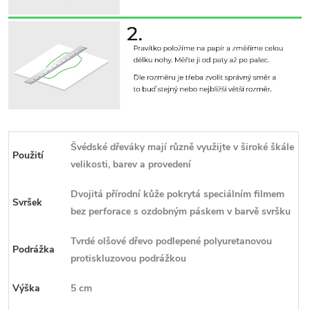
Švédské dřeváky mají různě využijte v široké škále
Použití
velikosti, barev a provedení
Dvojitá přírodní kůže pokrytá speciálním filmem
Svršek
bez perforace s ozdobným páskem v barvě svršku
Tvrdé olšové dřevo podlepené polyuretanovou
Podrážka
protiskluzovou podrážkou
Výška
5 cm